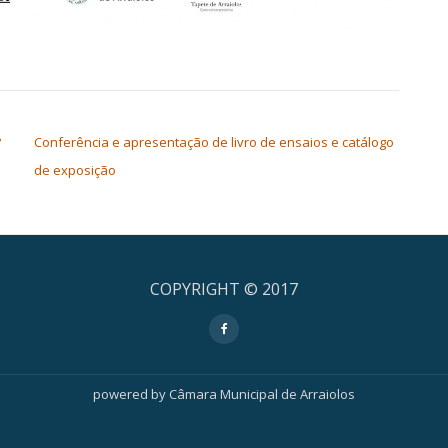
?
Conferência e apresentação de livro de ensaios e catálogo
de exposição
COPYRIGHT © 2017
fa-
facebook
powered by Câmara Municipal de Arraiolos