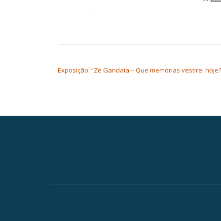
NAVEGAÇÃO DE ARTIGOS
Exposição: “Zé Gandaia – Que memórias vestirei hoje
Secondary
Menu