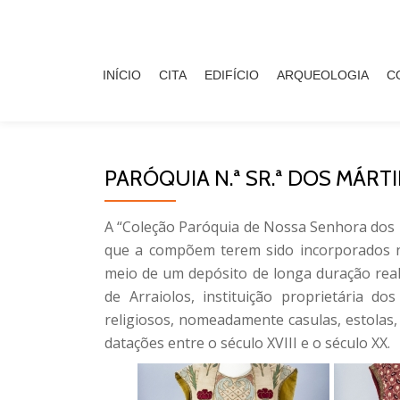
Skip
to
INÍCIO
CITA
EDIFÍCIO
ARQUEOLOGIA
C
content
PARÓQUIA N.ª SR.ª DOS MÁRT
A “Coleção Paróquia de Nossa Senhora dos 
que a compõem terem sido incorporados no
meio de um depósito de longa duração rea
de Arraiolos, instituição proprietária d
religiosos, nomeadamente casulas, estolas, 
datações entre o século XVIII e o século XX.